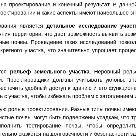
на проектирование и конечный результат. В данной
роектировании и какие аспекты имеют наибольшее зн
ования является
детальное исследование участ
ояния территории, что даст возможность выявить во
ные почвы. Проведение таких исследований позвол
ретного участка, что значительно упрощает проце
ется
рельеф земельного участка
. Неровный рель
й. Проектировщики должны учитывать уклоны, вп
беспечить удобный доступ к зданию и его функцион
ть с участка, чтобы избежать проблем с затоплением 
ую роль в проектировании. Разные типы почвы имею
истые почвы могут быть подвержены усадкам, что тр
полнить тестирование почвы, чтобы определит
ельно скажется на долговечности и безопасности зд